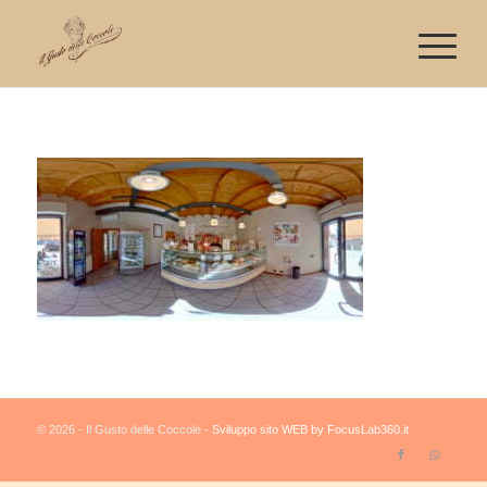
© 2026 - Il Gusto delle Coccole -
Sviluppo sito WEB by FocusLab360.it