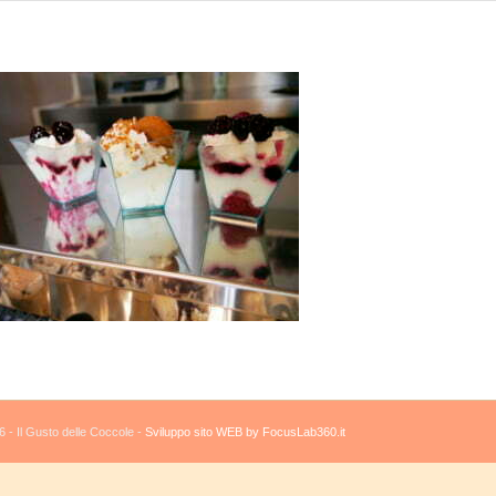
 - Il Gusto delle Coccole -
Sviluppo sito WEB by FocusLab360.it