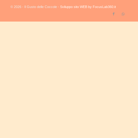
© 2026 - Il Gusto delle Coccole -
Sviluppo sito WEB by FocusLab360.it