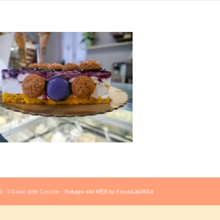
 - Il Gusto delle Coccole -
Sviluppo sito WEB by FocusLab360.it