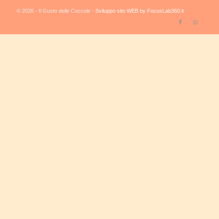
© 2026 - Il Gusto delle Coccole -
Sviluppo sito WEB by FocusLab360.it