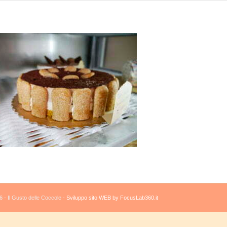
 - Il Gusto delle Coccole -
Sviluppo sito WEB by FocusLab360.it